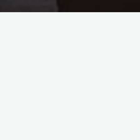
Das Team "Psychoonkologie
bewegt" folgte der Einladung
der European Association of
Neuro-Oncology (EANO)
nach Wien, um über die 10-
Jahre-Erfahrung von
professionell begleiteten und
betreuten, körperlichen
Aktivitäten mit