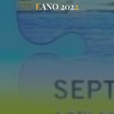
E
A
N
O
2
0
2
2