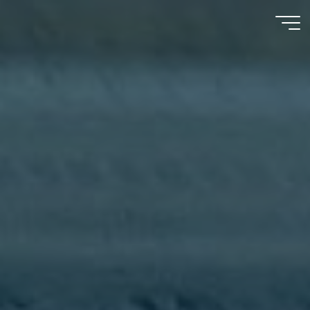
Psychooncology
moves